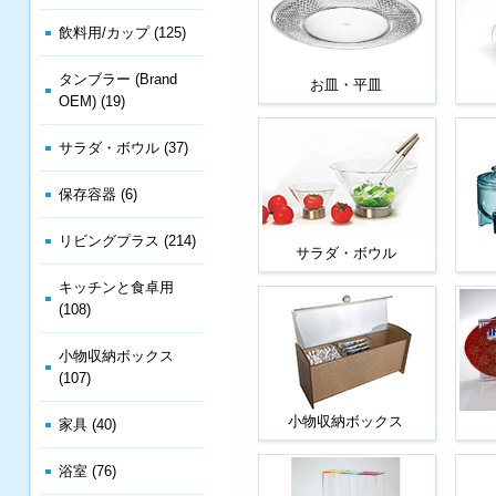
飲料用/カップ (125)
タンブラー (Brand
お皿・平皿
OEM) (19)
サラダ・ボウル (37)
保存容器 (6)
リビングプラス (214)
サラダ・ボウル
キッチンと食卓用
(108)
小物収納ボックス
(107)
小物収納ボックス
家具 (40)
浴室 (76)