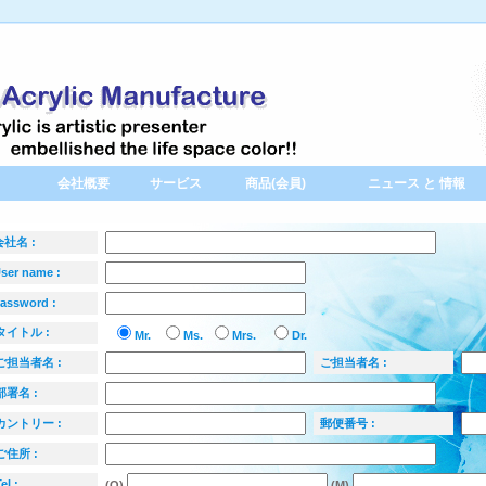
会社概要
サービス
商品(会員)
ニュース と 情報
会社名 :
ser name :
assword :
タイトル :
Mr.
Ms.
Mrs.
Dr.
ご担当者名 :
ご担当者名 :
署名 :
カントリー :
郵便番号 :
住所 :
el :
(O)
(M)