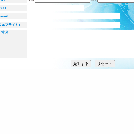
Fax :
-mail :
ェブサイト :
意見 :