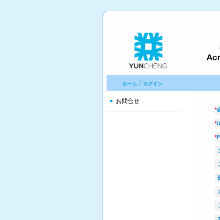
/
ホーム
ログイン
お問合せ
*
*
U
*
P
部
ご
T