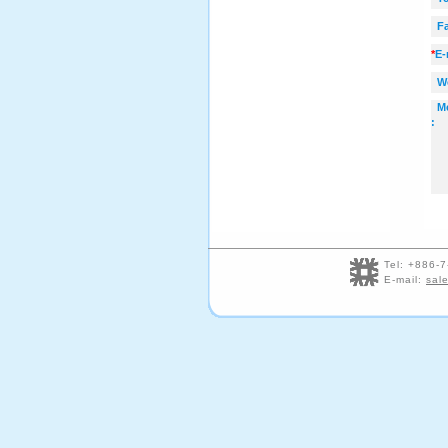
Fa
*
E-
We
Me
:
Tel: +886
E-mail:
sal