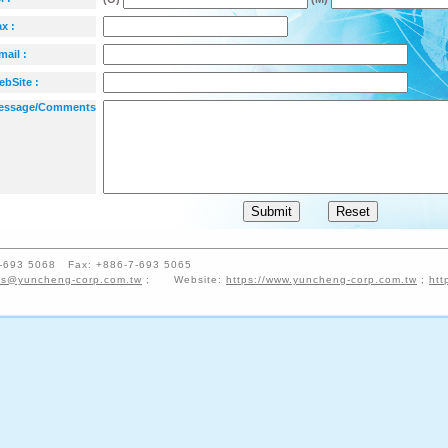
x :
mail :
bSite :
ssage/Comments
-7-693 5068 Fax: +886-7-693 5065
es@yuncheng-corp.com.tw
; Website:
https://www.yuncheng-corp.com.tw
;
htt