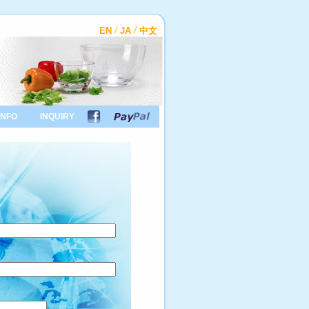
/
/
EN
JA
中文
INFO
INQUIRY