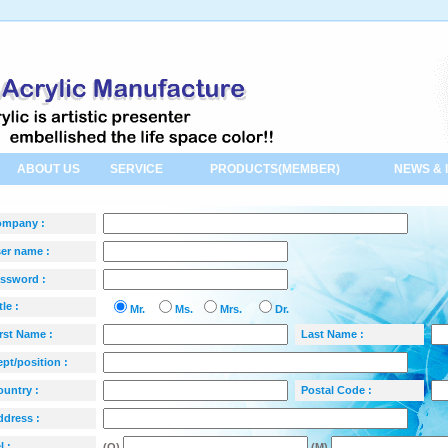
ABOUT US
SERVICE
PRODUCTS(MEMBER)
NEWS & 
mpany :
er name :
ssword :
tle :
Mr.
Ms.
Mrs.
Dr.
rst Name :
Last Name :
t/position :
ountry :
Postal Code :
dress :
l :
(O)
(M)