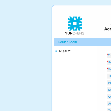
/
HOME
LOGIN
INQUIRY
*
Co
*
Us
*
Pa
Ti
Fi
Dep
C
Ad
Te