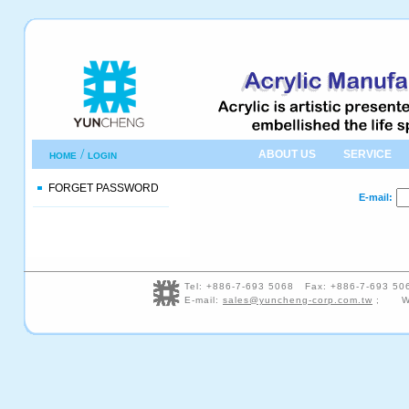
/
ABOUT US
SERVICE
HOME
LOGIN
FORGET PASSWORD
E-mail:
Tel: +886-7-693 5068 Fax: +886-7-693 5
E-mail:
sales@yuncheng-corp.com.tw
; We